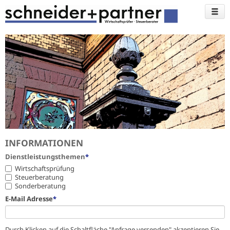
INFORMATIONEN
Pflichtfeld
Dienstleistungsthemen
*
Wirtschaftsprüfung
Steuerberatung
Sonderberatung
Pflichtfeld
E-Mail Adresse
*
Durch Klicken auf die Schaltfläche "Anfrage versenden" akzeptieren Sie