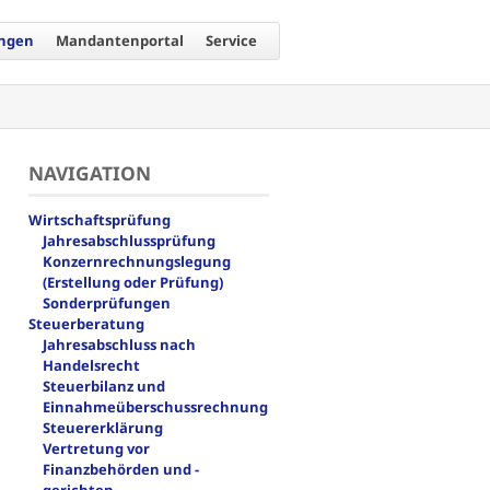
ungen
Mandantenportal
Service
NAVIGATION
Navigation
Wirtschaftsprüfung
überspringen
Jahresabschlussprüfung
Konzernrechnungslegung
(Erstellung oder Prüfung)
Sonderprüfungen
Steuerberatung
Jahresabschluss nach
Handelsrecht
Steuerbilanz und
Einnahmeüberschussrechnung
Steuererklärung
Vertretung vor
Finanzbehörden und -