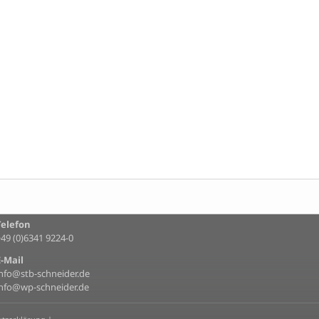
Telefon
+49 (0)6341 9224-0
E-Mail
info@stb-schneider.de
info@wp-schneider.de