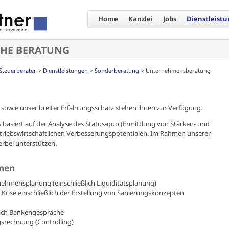
Home
Kanzlei
Jobs
Dienstleist
CHE BERATUNG
Steuerberater
Dienstleistungen
Sonderberatung
Unternehmensberatung
 sowie unser breiter Erfahrungsschatz stehen ihnen zur Verfügung.
basiert auf der Analyse des Status-quo (Ermittlung von Stärken- und
triebswirtschaftlichen Verbesserungspotentialen. Im Rahmen unserer
rbei unterstützen.
lnen
hmensplanung (einschließlich Liquiditätsplanung)
r
Krise
einschließlich der Erstellung von
Sanierungskonzepten
lich Bankengespräche
gsrechnung (
Controlling
)