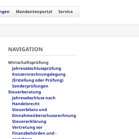
ungen
Mandantenportal
Service
NAVIGATION
Navigation
Wirtschaftsprüfung
überspringen
Jahresabschlussprüfung
Konzernrechnungslegung
(Erstellung oder Prüfung)
Sonderprüfungen
Steuerberatung
Jahresabschluss nach
Handelsrecht
Steuerbilanz und
Einnahmeüberschussrechnung
Steuererklärung
Vertretung vor
Finanzbehörden und -