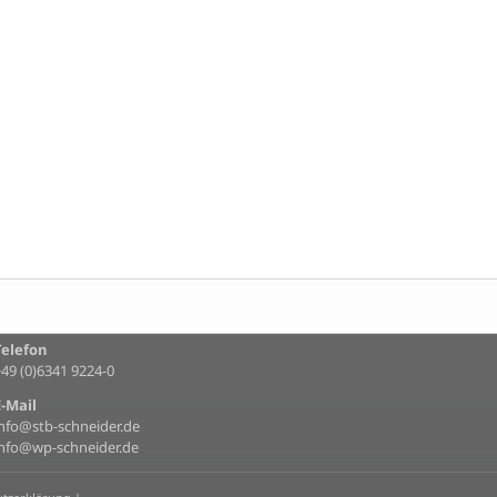
Telefon
+49 (0)6341 9224-0
E-Mail
info@stb-schneider.de
info@wp-schneider.de