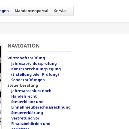
ungen
Mandantenportal
Service
NAVIGATION
Navigation
Wirtschaftsprüfung
überspringen
Jahresabschlussprüfung
Konzernrechnungslegung
(Erstellung oder Prüfung)
Sonderprüfungen
Steuerberatung
Jahresabschluss nach
Handelsrecht
Steuerbilanz und
Einnahmeüberschussrechnung
Steuererklärung
Vertretung vor
Finanzbehörden und -