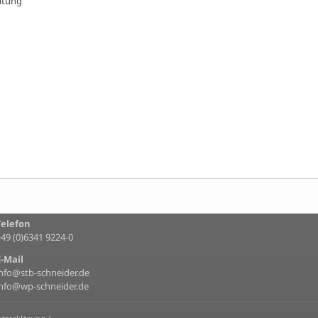
atung
Telefon
+49 (0)6341 9224-0
E-Mail
info@stb-schneider.de
info@wp-schneider.de