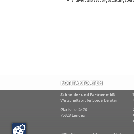
Individuelle Steuergestaltungsber
KONTAKTDATEN
Schneider und Partner mbB
Wirtschaftsprüfer Steuerberater
Glacisstraße 20
76829 Landau