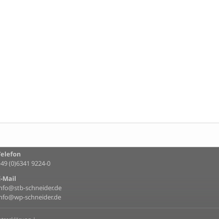
Telefon
+49 (0)6341 9224-0
E-Mail
info@stb-schneider.de
info@wp-schneider.de