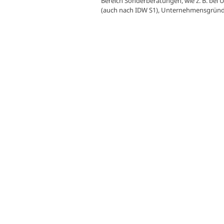
Bereich Sonderberatungen, wie z. B. b
(auch nach IDW S1), Unternehmensgründ