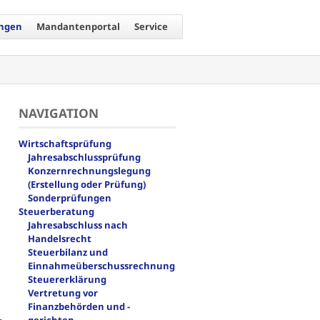
ungen
Mandantenportal
Service
NAVIGATION
Navigation
Wirtschaftsprüfung
überspringen
Jahresabschlussprüfung
Konzernrechnungslegung
(Erstellung oder Prüfung)
Sonderprüfungen
Steuerberatung
Jahresabschluss nach
Handelsrecht
Steuerbilanz und
Einnahmeüberschussrechnung
Steuererklärung
Vertretung vor
Finanzbehörden und -
n